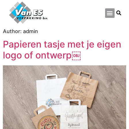
Productcatalogus 2024
Author:
admin
Papieren tasje met je eigen
logo of ontwerp￼