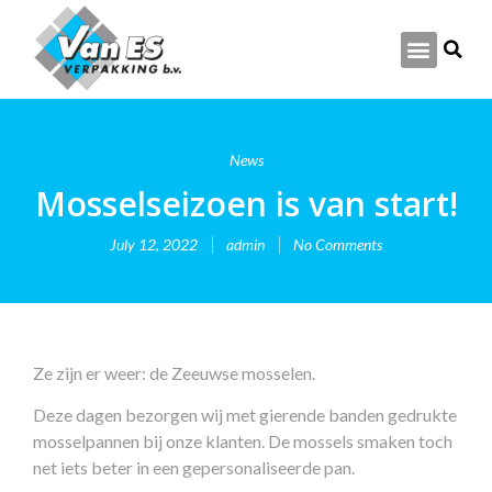
Productcatalogus 2024
News
Mosselseizoen is van start!
July 12, 2022
admin
No Comments
Ze zijn er weer: de Zeeuwse mosselen.
Deze dagen bezorgen wij met gierende banden gedrukte
mosselpannen bij onze klanten. De mossels smaken toch
net iets beter in een gepersonaliseerde pan.